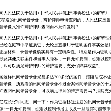
高人民法院关于适用<中华人民共和国刑事诉讼法>的解释》
院移送的讯问录音录像，辩护律师申请查阅的，人民法院应当
音录像只准许辩护律师查阅而不允许复制？
高人民法院关于适用<中华人民共和国刑事诉讼法>的解释理解
已经在庭审中举证质证，无论是直接用于证明案件事实还是
般证据材料，录音录像确实具有一定特殊性。特别是作为证明
涉及其他关联案件和当事人隐私，一律允许复制，恐难以控
，即可以满足辩护律师的辩护需要，充分保障其权益”。
案这样讯问录音录像光盘多达700多张的案件，涪陵法院不
音录像，所观看的讯问录音录像不过全案讯问录音录像的十
许查阅讯问录音录像，可以满足律师的辩护需要吗？法院充
任院长张军同志，问一下：作为证据移送法庭的讯问录音录
像“一律允许复制，恐难以控制传播面以及一旦泄露可能带来