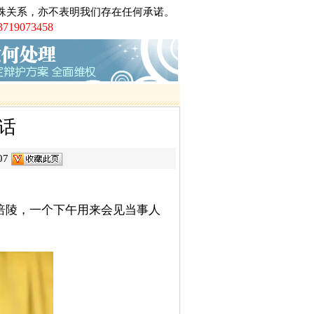
黑第一案黎庆洪被黑社会案
殊关系，亦不表明我们存在任何承诺。
电视台大讨论的大学生李宗熙杀害厂
073458
制后全国首例倒卖车票无罪辩护案
川的凌某致两人死亡正当防卫案
沙的伟国集团非法吸引公众存款罪案
广州打黑第一案芳村花卉市场黑社会案第
师、第二被告人律师
话
工职务侵占巨额虚拟财产案
车票小夫妻被控倒卖车票罪案
07
架、非法拘禁罪案
络赌博罪案
涪陵，一个下午用来会见当事人