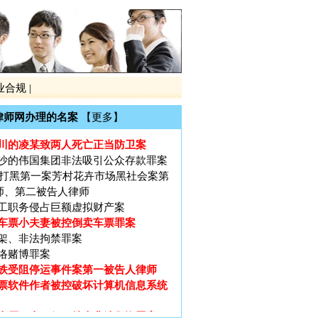
铁受阻停运事件案第一被告人律师
票软件作者被控破坏计算机信息系统
大厦（十三行）特大非法集资罪案
黑第一案黎庆洪被黑社会案
电视台大讨论的大学生李宗熙杀害厂
业合规
|
律师网办理的名案
【更多】
制后全国首例倒卖车票无罪辩护案
川的凌某致两人死亡正当防卫案
沙的伟国集团非法吸引公众存款罪案
广州打黑第一案芳村花卉市场黑社会案第
师、第二被告人律师
工职务侵占巨额虚拟财产案
车票小夫妻被控倒卖车票罪案
架、非法拘禁罪案
络赌博罪案
铁受阻停运事件案第一被告人律师
票软件作者被控破坏计算机信息系统
大厦（十三行）特大非法集资罪案