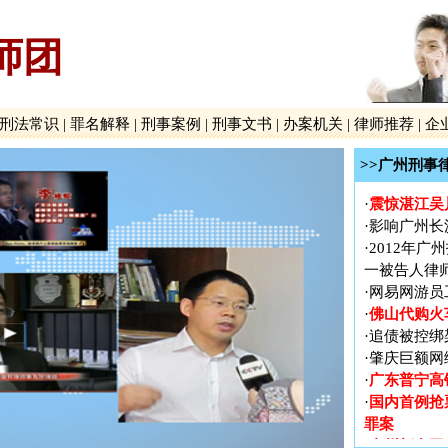
广东普宁高
·
国内首例抢
·
师团
罪案
广州新中国
·
贵州贵阳打
·
刑法常识
|
罪名解释
|
刑事案例
|
刑事文书
|
办案机关
|
律师推荐
广泛报道、
|
企
·
长案
>>广州刑事
·
火车票实名
震惊湛江吴
·
·
影响广州长
·
2012年
一被告人律
·
网易网游员
佛山代购火
·
·
追债被控绑
·
肇庆巨额网
广东普宁高
·
国内首例抢
·
罪案
广州新中国
·