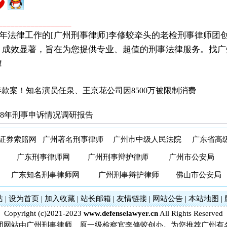
__________________
年法律工作的[广州刑事律师]李修蛟牵头的老检刑事律师团
，成效显著，旨在为您提供专业、超值的刑事法律服务。找广
！
款案！知名演员任泉、王京花公司因8500万被限制消费
2018年刑事申诉情况调研报告
证券索赔网
广州著名刑事律师
广州市中级人民法院
广东省高
广东刑事律师网
广州刑事辩护律师
广州市公安局
广东知名刑事律师网
广州刑事辩护律师
佛山市公安局
站
|
设为首页
|
加入收藏
|
站长邮箱
|
友情链接
|
网站公告
|
本站地图
|
Copyright (c)2021-2023
www.defenselawyer.cn
All Rights Reserved
团网站由广州刑事律师、原一级检察官李修蛟创办。为您推荐广州有