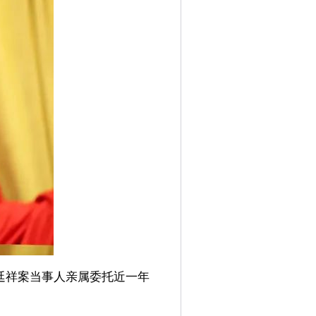
廷祥案当事人亲属委托近一年