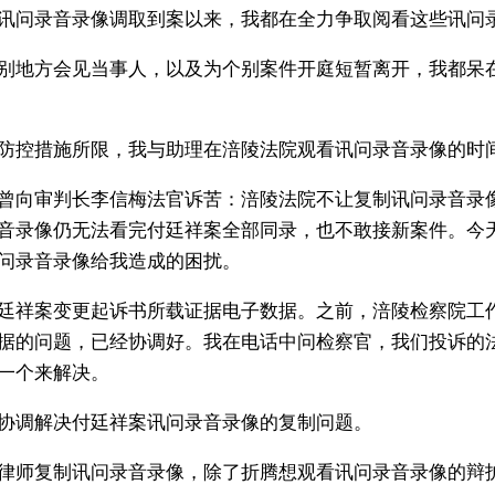
讯问录音录像调取到案以来，我都在全力争取阅看这些讯问
别地方会见当事人，以及为个别案件开庭短暂离开，我都呆
防控措施所限，我与助理在涪陵法院观看讯问录音录像的时
曾向审判长李信梅法官诉苦：涪陵法院不让复制讯问录音录
音录像仍无法看完付廷祥案全部同录，也不敢接新案件。今
问录音录像给我造成的困扰。
廷祥案变更起诉书所载证据电子数据。之前，涪陵检察院工
据的问题，已经协调好。我在电话中问检察官，我们投诉的
一个来解决。
协调解决付廷祥案讯问录音录像的复制问题。
律师复制讯问录音录像，除了折腾想观看讯问录音录像的辩