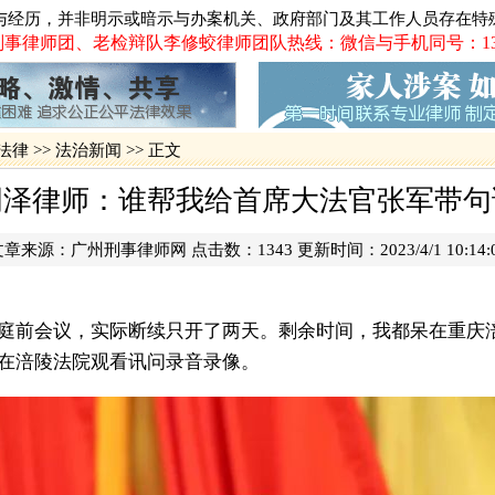
贵州贵阳打
·
与经历，并非明示或暗示与办案机关、政府部门及其工作人员存在特
广泛报道、
·
事律师团、老检辩队李修蛟律师团队热线：微信与手机同号：13719
长案
·
火车票实名
震惊湛江吴
·
·
影响广州长
法律
>>
法治新闻
>> 正文
·
2012年
一被告人律
周泽律师：谁帮我给首席大法官张军带句
·
网易网游员
佛山代购火
·
文章来源：
广州刑事律师网
点击数：
1343 更新时间：2023/4/1 10:14:
·
追债被控绑
·
肇庆巨额网
庭前会议，实际断续只开了两天。剩余时间，我都呆在重庆
在涪陵法院观看讯问录音录像。