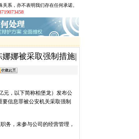
殊关系，亦不表明我们存在任何承诺。
大厦（十三行）特大非法集资罪案
073458
黑第一案黎庆洪被黑社会案
电视台大讨论的大学生李宗熙杀害厂
制后全国首例倒卖车票无罪辩护案
川的凌某致两人死亡正当防卫案
沙的伟国集团非法吸引公众存款罪案
娜娜被采取强制措施|
广州打黑第一案芳村花卉市场黑社会案第
师、第二被告人律师
工职务侵占巨额虚拟财产案
车票小夫妻被控倒卖车票罪案
架、非法拘禁罪案
58亿元，以下简称柏堡龙）发布公
络赌博罪案
重要信息罪被公安机关采取强制
员职务，未参与公司的经营管理，