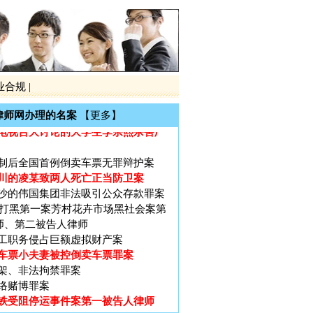
铁受阻停运事件案第一被告人律师
票软件作者被控破坏计算机信息系统
业合规
|
大厦（十三行）特大非法集资罪案
黑第一案黎庆洪被黑社会案
律师网办理的名案
【更多】
电视台大讨论的大学生李宗熙杀害厂
制后全国首例倒卖车票无罪辩护案
川的凌某致两人死亡正当防卫案
沙的伟国集团非法吸引公众存款罪案
广州打黑第一案芳村花卉市场黑社会案第
师、第二被告人律师
工职务侵占巨额虚拟财产案
车票小夫妻被控倒卖车票罪案
架、非法拘禁罪案
络赌博罪案
铁受阻停运事件案第一被告人律师
票软件作者被控破坏计算机信息系统