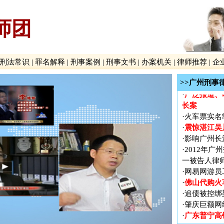
师团
广东普宁高
·
国内首例抢
·
罪案
刑法常识
|
罪名解释
|
刑事案例
|
刑事文书
|
办案机关
|
律师推荐
|
企
广州新中国
·
贵州贵阳打
·
>>广州刑事
广泛报道、
·
长案
·
火车票实名
震惊湛江吴
·
·
影响广州长
·
2012年
一被告人律
·
网易网游员
佛山代购火
·
·
追债被控绑
·
肇庆巨额网
广东普宁高
·
国内首例抢
·