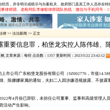
罪案
与经历，并非明示或暗示与办案机关、政府部门及其工作人员存在特
广州新中国
·
事律师团、老检辩队李修蛟律师团队热线：微信与手机同号：13719
贵州贵阳打
·
广泛报道、
·
长案
·
火车票实名
法律
>>
法治新闻
>> 正文
震惊湛江吴
·
·
影响广州长
露重要信息罪，柏堡龙实控人陈伟雄、陈
·
2012年
一被告人律
王帆
文章来源：
每经
点击数：
1357 更新时间：2023/5/22 23:42:12
·
网易网游员
佛山代购火
·
·
追债被控绑
市公司广东柏堡龙股份有限公司（SZ002776，市值14.
·
肇庆巨额网
雄、陈娜娜家属的通知，夫妇二人因涉嫌违规披露、不披露
22年4月份已辞职，未担任公司董事、监事和高级管理人
营活动产生影响。