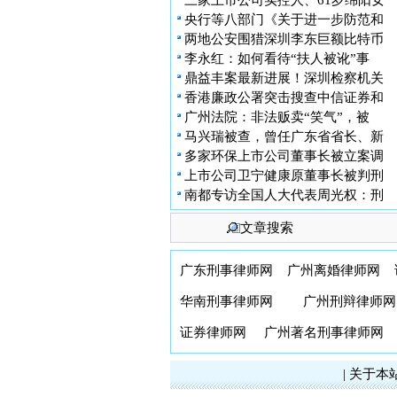
三家上市公司实控人、61岁绵阳女
央行等八部门《关于进一步防范和
两地公安围猎深圳李东巨额比特币
李永红：如何看待“扶人被讹”事
鼎益丰案最新进展！深圳检察机关
香港廉政公署突击搜查中信证券和
广州法院：非法贩卖“笑气”，被
马兴瑞被查，曾任广东省省长、新
多家环保上市公司董事长被立案调
上市公司卫宁健康原董事长被判刑
南都专访全国人大代表周光权：刑
文章搜索
广东刑事律师网
广州离婚律师网
华南刑事律师网
广州刑辩律师网
证券律师网
广州著名刑事律师网
|
关于本