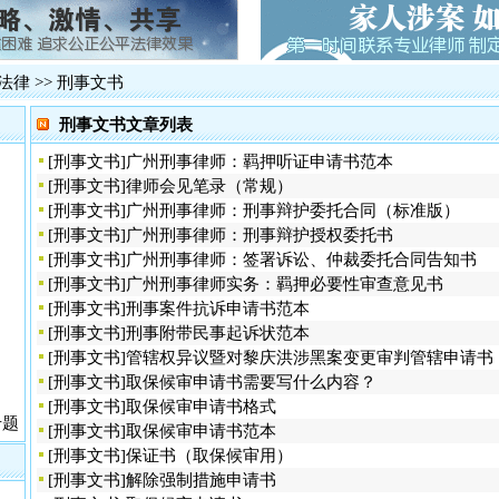
罪案
广州新中国
·
贵州贵阳打
·
广泛报道、
·
法律
>>
刑事文书
长案
刑事文书文章列表
·
火车票实名
震惊湛江吴
·
[
刑事文书
]
广州刑事律师：羁押听证申请书范本
·
影响广州长
[
刑事文书
]
律师会见笔录（常规）
·
2012年
[
刑事文书
]
广州刑事律师：刑事辩护委托合同（标准版）
一被告人律
[
刑事文书
]
广州刑事律师：刑事辩护授权委托书
·
网易网游员
[
刑事文书
]
广州刑事律师：签署诉讼、仲裁委托合同告知书
佛山代购火
·
[
刑事文书
]
广州刑事律师实务：羁押必要性审查意见书
·
追债被控绑
[
刑事文书
]
刑事案件抗诉申请书范本
·
肇庆巨额网
[
刑事文书
]
刑事附带民事起诉状范本
[
刑事文书
]
管辖权异议暨对黎庆洪涉黑案变更审判管辖申请书
[
刑事文书
]
取保候审申请书需要写什么内容？
[
刑事文书
]
取保候审申请书格式
专题
[
刑事文书
]
取保候审申请书范本
[
刑事文书
]
保证书（取保候审用）
[
刑事文书
]
解除强制措施申请书