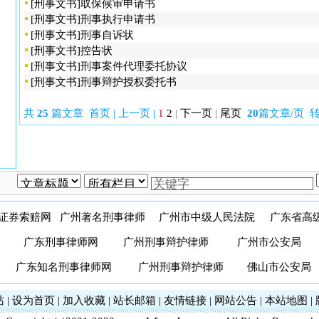
[
刑事文书
]
取保候审申请书
[
刑事文书
]
刑事执行申请书
[
刑事文书
]
刑事自诉状
[
刑事文书
]
控告状
[
刑事文书
]
刑事案件代理委托协议
[
刑事文书
]
刑事辩护授权委托书
共
25
篇文章 首页 | 上一页 |
1
2
|
下一页
|
尾页
20
篇文章/页 
证券索赔网
广州著名刑事律师
广州市中级人民法院
广东省高
广东刑事律师网
广州刑事辩护律师
广州市公安局
广东知名刑事律师网
广州刑事辩护律师
佛山市公安局
站
|
设为首页
|
加入收藏
|
站长邮箱
|
友情链接
|
网站公告
|
本站地图
|