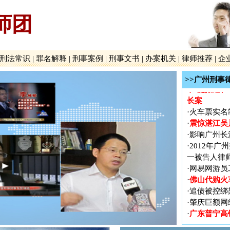
师团
广东普宁高
·
国内首例抢
·
罪案
刑法常识
|
罪名解释
|
刑事案例
|
刑事文书
|
办案机关
|
律师推荐
|
企
广州新中国
·
贵州贵阳打
·
>>广州刑事
广泛报道、
·
长案
·
火车票实名
震惊湛江吴
·
·
影响广州长
·
2012年
一被告人律
·
网易网游员
佛山代购火
·
·
追债被控绑
·
肇庆巨额网
广东普宁高
·
国内首例抢
·