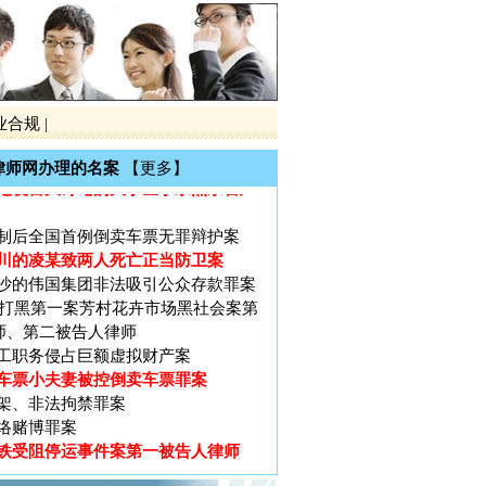
铁受阻停运事件案第一被告人律师
票软件作者被控破坏计算机信息系统
业合规
|
大厦（十三行）特大非法集资罪案
黑第一案黎庆洪被黑社会案
律师网办理的名案
【更多】
电视台大讨论的大学生李宗熙杀害厂
制后全国首例倒卖车票无罪辩护案
川的凌某致两人死亡正当防卫案
沙的伟国集团非法吸引公众存款罪案
广州打黑第一案芳村花卉市场黑社会案第
师、第二被告人律师
工职务侵占巨额虚拟财产案
车票小夫妻被控倒卖车票罪案
架、非法拘禁罪案
络赌博罪案
铁受阻停运事件案第一被告人律师
票软件作者被控破坏计算机信息系统