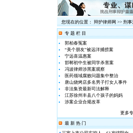
您现在的位置：
辩护律师网
>>
刑事
专 题 栏 目
郭柏春冤案
“美个朋友”被远洋捕捞案
宁远喜温惠案
邯郸初中生被同学杀害案
冯波律师涉黑案观察
医药领域腐败问题集中整治
唐山烧烤店多名男子打女人事件
非法集资最新司法解释
江苏徐州丰县八个孩子的妈妈
涉案企业合规改革
更多
最 新 热 门