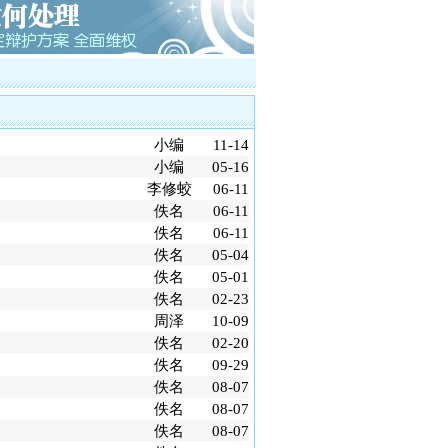
大厦（十三行）特大非法集资罪案
黑第一案黎庆洪被黑社会案
电视台大讨论的大学生李宗熙杀害厂
制后全国首例倒卖车票无罪辩护案
川的凌某致两人死亡正当防卫案
小编
11-14
沙的伟国集团非法吸引公众存款罪案
小编
05-16
广州打黑第一案芳村花卉市场黑社会案第
李修蛟
06-11
师、第二被告人律师
佚名
06-11
工职务侵占巨额虚拟财产案
佚名
06-11
车票小夫妻被控倒卖车票罪案
佚名
05-04
架、非法拘禁罪案
佚名
05-01
络赌博罪案
佚名
02-23
周泽
10-09
佚名
02-20
佚名
09-29
佚名
08-07
佚名
08-07
佚名
08-07