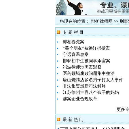
您现在的位置：
辩护律师网
>>
刑事
专 题 栏 目
郭柏春冤案
“美个朋友”被远洋捕捞案
宁远喜温惠案
邯郸初中生被同学杀害案
冯波律师涉黑案观察
医药领域腐败问题集中整治
唐山烧烤店多名男子打女人事件
非法集资最新司法解释
江苏徐州丰县八个孩子的妈妈
涉案企业合规改革
更多
最 新 热 门