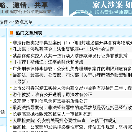
广州新中国
·
贵州贵阳打
·
广泛报道、
·
长案
法律
>> 热点文章
·
火车票实名
热门文章列表
震惊湛江吴
·
·
影响广州长
非法行医类犯罪典型案例（1）利用封建迷信开具含有毒物成
·
2012年
孔忠愿：涉私募基金非法集资犯罪中“非法性”的认定
一被告人律
紫晶存储实控人及其一致行动人涉嫌欺诈发行证券罪被批捕
·
网易网游员
【推荐】斯伟江：江平的时代和梦想
佛山代购火
·
广州刑事律师李修蛟：公安机关办理刑事案件的期限到底有多
·
追债被控绑
最高法、最高检、公安部、司法部《关于办理醉酒危险驾驶刑
·
肇庆巨额网
（最新）
上市公司春兴精工实控人涉内幕交易罪被判有期徒刑三年，缓
游伟教授：唯有公开透明，司法才有公正
龙宗智：审判信息为何需要实质性公开
最高法指导案例：非法经营罪中的犯罪数额是否包括已经行政
专题
长春高空抛物致死案被告人一审被判死刑
人民检察院 公安机关羁押必要性审查、评估工作规定
最高检、公安部印发羁押必要性审查、评估工作规定，坚持宽