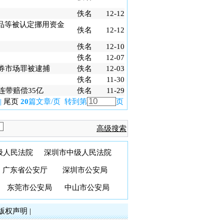
佚名
12-12
品等被认定挪用资金
佚名
12-12
佚名
12-10
佚名
12-07
券市场罪被逮捕
佚名
12-03
佚名
11-30
连带赔偿35亿
佚名
11-29
|
尾页
20
篇文章/页 转到第
页
高级搜索
级人民法院
深圳市中级人民法院
广东省公安厅
深圳市公安局
东莞市公安局
中山市公安局
版权声明
|