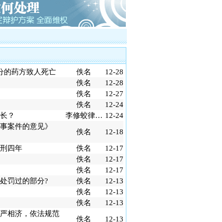
大厦（十三行）特大非法集资罪案
黑第一案黎庆洪被黑社会案
电视台大讨论的大学生李宗熙杀害厂
制后全国首例倒卖车票无罪辩护案
川的凌某致两人死亡正当防卫案
沙的伟国集团非法吸引公众存款罪案
分的药方致人死亡
佚名
12-28
广州打黑第一案芳村花卉市场黑社会案第
佚名
12-28
师、第二被告人律师
佚名
12-27
工职务侵占巨额虚拟财产案
佚名
12-24
车票小夫妻被控倒卖车票罪案
长？
李修蛟律…
12-24
架、非法拘禁罪案
事案件的意见》
佚名
12-18
络赌博罪案
刑四年
佚名
12-17
佚名
12-17
佚名
12-17
处罚过的部分?
佚名
12-13
佚名
12-13
佚名
12-13
严相济，依法规范
佚名
12-13