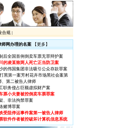
铁受阻停运事件案第一被告人律师
票软件作者被控破坏计算机信息系统
大厦（十三行）特大非法集资罪案
业合规
|
黑第一案黎庆洪被黑社会案
电视台大讨论的大学生李宗熙杀害厂
律师网办理的名案
【更多】
制后全国首例倒卖车票无罪辩护案
川的凌某致两人死亡正当防卫案
沙的伟国集团非法吸引公众存款罪案
广州打黑第一案芳村花卉市场黑社会案第
师、第二被告人律师
工职务侵占巨额虚拟财产案
车票小夫妻被控倒卖车票罪案
架、非法拘禁罪案
络赌博罪案
铁受阻停运事件案第一被告人律师
票软件作者被控破坏计算机信息系统