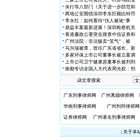
三家上市公司实控人、61岁绵阳女
央行等八部门《关于进一步防范和
两地公安围猎深圳李东巨额比特币
李永红：如何看待“扶人被讹”事
鼎益丰案最新进展！深圳检察机关
香港廉政公署突击搜查中信证券和
广州法院：非法贩卖“笑气”，被
马兴瑞被查，曾任广东省省长、新
多家环保上市公司董事长被立案调
上市公司卫宁健康原董事长被判刑
南都专访全国人大代表周光权：刑
文章搜索
广东刑事律师网
广州离婚律师网
华南刑事律师网
广州刑辩律师网
证券律师网
广州著名刑事律师网
|
关于本