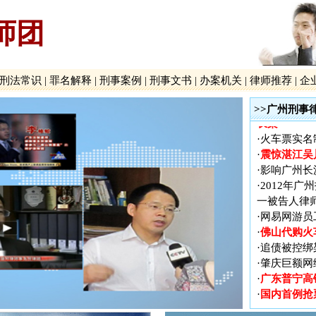
师团
广东普宁高
·
国内首例抢
·
罪案
广州新中国
·
刑法常识
|
罪名解释
|
刑事案例
|
刑事文书
|
办案机关
|
律师推荐
|
企
贵州贵阳打
·
广泛报道、
·
>>广州刑事
长案
·
火车票实名
震惊湛江吴
·
·
影响广州长
·
2012年
一被告人律
·
网易网游员
佛山代购火
·
·
追债被控绑
·
肇庆巨额网
广东普宁高
·
国内首例抢
·
罪案