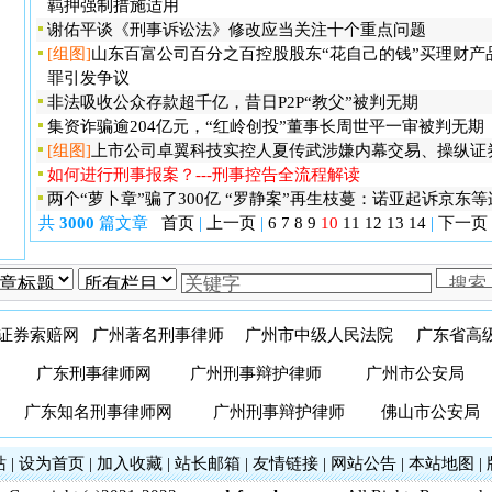
羁押强制措施适用
谢佑平谈《刑事诉讼法》修改应当关注十个重点问题
[组图]
山东百富公司百分之百控股股东“花自己的钱”买理财产
罪引发争议
非法吸收公众存款超千亿，昔日P2P“教父”被判无期
集资诈骗逾204亿元，“红岭创投”董事长周世平一审被判无期
[组图]
上市公司卓翼科技实控人夏传武涉嫌内幕交易、操纵证
如何进行刑事报案？---刑事控告全流程解读
两个“萝卜章”骗了300亿 “罗静案”再生枝蔓：诺亚起诉京东等
共
3000
篇文章
首页
|
上一页
|
6
7
8
9
10
11
12
13
14
|
下一页
证券索赔网
广州著名刑事律师
广州市中级人民法院
广东省高
广东刑事律师网
广州刑事辩护律师
广州市公安局
广东知名刑事律师网
广州刑事辩护律师
佛山市公安局
站
|
设为首页
|
加入收藏
|
站长邮箱
|
友情链接
|
网站公告
|
本站地图
|