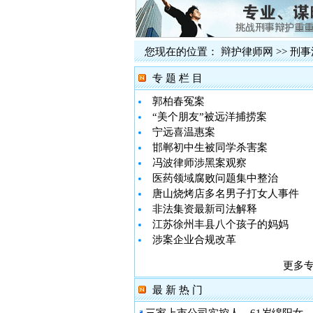
您现在的位置：
辩护律师网
>>
刑事
专 题 栏 目
郭柏春冤案
“美个朋友”被远洋捕捞案
宁远喜温惠案
邯郸初中生被同学杀害案
冯波律师涉黑案观察
医药领域腐败问题集中整治
唐山烧烤店多名男子打女人事件
非法集资最新司法解释
江苏徐州丰县八个孩子的妈妈
涉案企业合规改革
更多
最 新 热 门