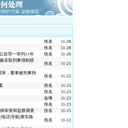
大厦（十三行）特大非法集资罪案
黑第一案黎庆洪被黑社会案
电视台大讨论的大学生李宗熙杀害厂
制后全国首例倒卖车票无罪辩护案
川的凌某致两人死亡正当防卫案
佚名
11-28
沙的伟国集团非法吸引公众存款罪案
佚名
11-28
广州打黑第一案芳村花卉市场黑社会案第
公款罪一审判11年
佚名
11-28
师、第二被告人律师
人被采取刑事强制措
工职务侵占巨额虚拟财产案
佚名
11-25
车票小夫妻被控倒卖车票罪案
候审，董事被刑事拘
架、非法拘禁罪案
佚名
11-23
络赌博罪案
案
佚名
11-23
佚名
11-23
金琳
11-23
佚名
11-23
律审查和监察调查
佚名
11-15
电话|导航|乘车路
佚名
11-12