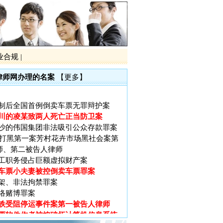
铁受阻停运事件案第一被告人律师
票软件作者被控破坏计算机信息系统
业合规
|
大厦（十三行）特大非法集资罪案
黑第一案黎庆洪被黑社会案
律师网办理的名案
【更多】
电视台大讨论的大学生李宗熙杀害厂
制后全国首例倒卖车票无罪辩护案
川的凌某致两人死亡正当防卫案
沙的伟国集团非法吸引公众存款罪案
广州打黑第一案芳村花卉市场黑社会案第
师、第二被告人律师
工职务侵占巨额虚拟财产案
车票小夫妻被控倒卖车票罪案
架、非法拘禁罪案
络赌博罪案
铁受阻停运事件案第一被告人律师
票软件作者被控破坏计算机信息系统