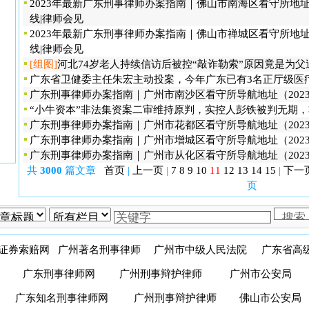
2023年最新广东刑事律师办案指南｜佛山市南海区看守所地址|
线|律师会见
2023年最新广东刑事律师办案指南｜佛山市禅城区看守所地址|
线|律师会见
[组图]
河北74岁老人持续信访后被控“敲诈勒索”原因竟是为父
广东省卫健委主任朱宏主动投案，今年广东已有3名正厅级医
广东刑事律师办案指南｜广州市南沙区看守所导航地址（202
“小牛资本”非法集资案二审维持原判，实控人彭铁被判无期
广东刑事律师办案指南｜广州市花都区看守所导航地址（202
广东刑事律师办案指南｜广州市增城区看守所导航地址（202
广东刑事律师办案指南｜广州市从化区看守所导航地址（202
共
3000
篇文章
首页
|
上一页
|
7
8
9
10
11
12
13
14
15
|
下一
页
证券索赔网
广州著名刑事律师
广州市中级人民法院
广东省高
广东刑事律师网
广州刑事辩护律师
广州市公安局
广东知名刑事律师网
广州刑事辩护律师
佛山市公安局