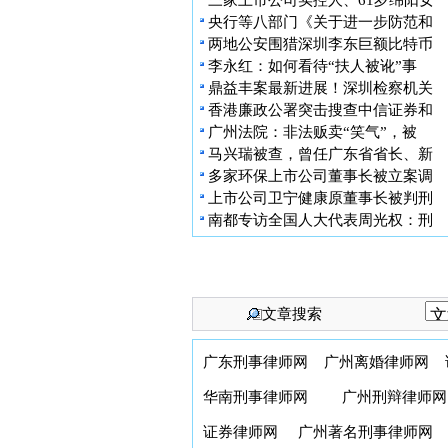
三家上市公司实控人、61岁绵阳女
央行等八部门《关于进一步防范和
两地公安围猎深圳李东巨额比特币
李永红：如何看待“扶人被讹”事
鼎益丰案最新进展！深圳检察机关
香港廉政公署突击搜查中信证券和
广州法院：非法贩卖“笑气”，被
马兴瑞被查，曾任广东省省长、新
多家环保上市公司董事长被立案调
上市公司卫宁健康原董事长被判刑
南都专访全国人大代表周光权：刑
文章搜索
广东刑事律师网
广州离婚律师网
华南刑事律师网
广州刑辩律师网
证券律师网
广州著名刑事律师网