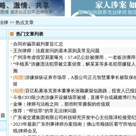
广州新中国
·
贵州贵阳打
·
广泛报道、
·
法律
>> 热点文章
长案
·
火车票实名
热门文章列表
震惊湛江吴
·
合同诈骗罪裁判要旨汇总
·
影响广州长
王兴律师：法庭发问的基本原则及常见问题
·
2012年
广州浪奇虚假贸易案曝光：57.4亿公款被挪用，一老板涉挪用
一被告人律
“中植系”涉嫌违法犯罪被立案侦查，解某某等多名犯罪嫌疑
·
网易网游员
施
佛山代购火
·
[组图]
涉嫌操纵证券市场罪，A股公司正元智慧董事长被取保
·
追债被控绑
留
·
肇庆巨额网
[组图]
百亿私募洛克资本董事长张颖豪疑似跑路，投资人已报
斗鱼CEO陈少杰涉嫌开设赌场罪被捕，直播平台或藏赌博行为
金琳：律师与法检之间 ，那些时常撕裂的价值观
推荐：“帮信罪”的常见法律问题
专题
广东省交通集团有限公司科技研究开发中心主任陈泽松接受纪
2023年最新广东刑事律师办案指南｜佛山市顺德区看守所地址|
线|律师会见