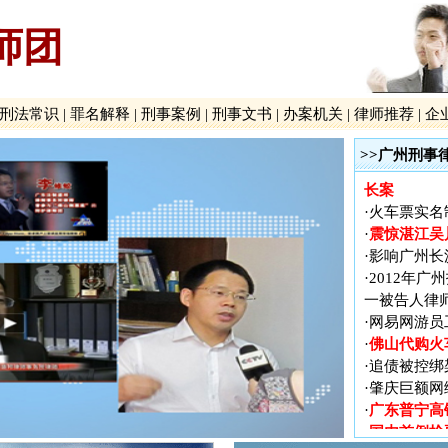
师团
广东普宁高
·
国内首例抢
·
罪案
刑法常识
|
罪名解释
|
刑事案例
|
刑事文书
|
办案机关
|
律师推荐
|
企
广州新中国
·
贵州贵阳打
·
>>广州刑事
广泛报道、
·
长案
·
火车票实名
震惊湛江吴
·
·
影响广州长
·
2012年
一被告人律
·
网易网游员
佛山代购火
·
·
追债被控绑
·
肇庆巨额网
广东普宁高
·
国内首例抢
·
罪案