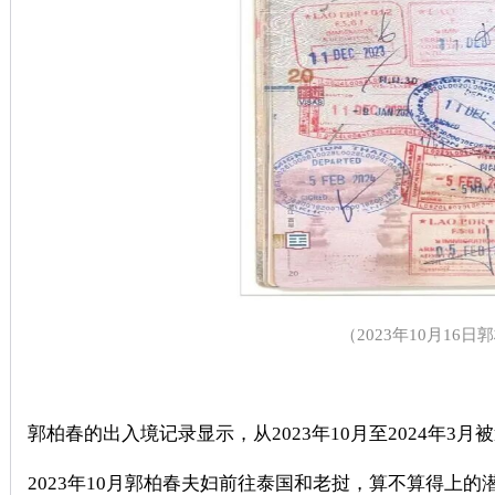
（
2023
年
10
月
16
日郭
郭柏春的出入境记录显示，从
2023
年
10
月至
2024
年
3
月被
2023
年
10
月郭柏春夫妇前往泰国和老挝，算不算得上的