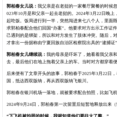
郭柏春女儿说：
我父亲是在老挝的一家餐厅聚餐的时候
023
年
10
月是和父亲一起去老挝的。
2024
年
3
月
22
日晚上
起吃饭。饭局进行到一半，突然闯进来七八个人，里面既
求郭柏春配合他们回国“办案”。他要求对方出示工作证
己遇到的是绑架，所以和对方发生了肢体冲突。随后，
才拿出一份据称由宁夏回族自治区检察院出具的“逮捕证
郭柏春女儿继续说：
我的母亲是吓坏了，她看着我父亲
去，最后他们在地上拖着父亲上的车。当时对方都穿着
后来便有了文章开头的故事，郭柏春于
2025
年
3
月
22
日，
国，抵达西双版纳，再从西双版纳飞银川。
郭柏春在银川机场一落地，就被要求配合拍照，比如飞
2024
年
9
月
24
日，郭柏春第一次留置后短暂地释放出来（
“下飞机被拍照的时候，我就知道他们要往大了整。”