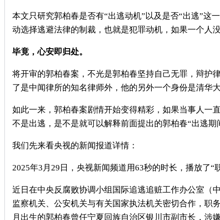
本文只研究郭柏春是否有“出逃动机”以及是否“出逃”
动选择逃避法律的制裁，也就是犯罪动机，如果一个人
毕竟，心安即归处。
将开审的郭柏春案，不光是郭柏春坚持自己无罪，辩护
了是中闻律所的知名律师外，他的另外一个身份是清华
如此一来，郭柏春案剧情开始变得精彩，如果当事人一
不是出逃，是不是就可以解释前面提出的郭柏春“出逃期
我们先来看央视的新闻报道详情：
2025
年
3
月
29
日，央视新闻频道用
63
秒的时长，播放了“
近日在中央反腐败协调小组
国际追逃追赃工作办公室
（
监察机关、公安机关与有关国家执法机关密切合作，职
月出生的郭柏春曾任宁夏回族自治区银川市副市长，涉