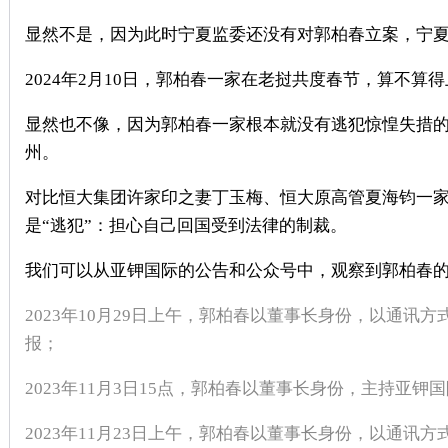
显然不是，因为此时宁夏监委还没有对郭柏春立案，宁
2024
年
2
月
10
日，郭柏春一家在老挝共度春节，算不算得
显然也不像，因为郭柏春一家根本就没有逃犯惊惶失措
州。
对比恒大集团许家印之妻丁玉梅、恒大原高管夏海钧一
是“逃犯”：担心自己回国受到法律的制裁。
我们可以从亚钾国际的公告和公众号中，观察到郭柏春
2023
年
10
月
29
日上午，郭柏春以董事长身份，以通讯方
报；
2023
年
11
月
3
日
15
点，郭柏春以董事长身份，主持亚钾国
2023
年
11
月
23
日上午，郭柏春以董事长身份，以通讯方