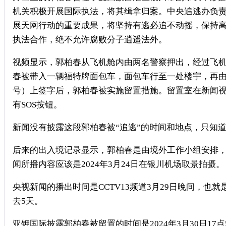
机关积极开展国际执法，将其缉拿归案。中央追逃办负
展天网行动的重要成果，将坚持有逃必追不动摇，保持
执法合作，绝不允许腐败分子逍遥法外。
视频显示，郭柏春从飞机舱内由两名警察押出，经过飞
春被带入一辆福特牌面包车，面包车行至一处楼宇，再
号）上签字后，郭柏春被实施
留置措施
。留置室在新闻
有
SOS
按钮。
新闻没有披露这段郭柏春被“追逃”的时间和地点，只知
后来的出入境记录显示，郭柏春是
由境外工作小组安排
闻所播内容应该是
2024
年
3
月
24
日在银川机场取景拍摄。
央视新闻的播出时间是
CCTV13
频道
3
月
29
日晚间，也就
去
5
天。
亚钾国际披露郭柏春被留置的时间是
2024
年
3
月
30
日
17
点