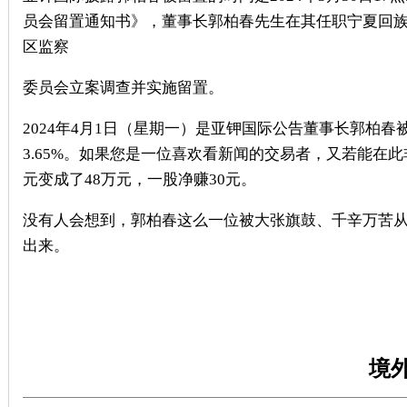
员会留置通知书》，董事长郭柏春先生在其任职宁夏回
区监察
委员会立案调查并实施留置。
2024
年
4
月
1
日（星期一）是亚钾国际公告董事长郭柏春
3.65%
。如果您是一位喜欢看新闻的交易者，又若能在此
元变成了
48
万元，一股净赚
30
元。
没有人会想到，郭柏春这么一位被大张旗鼓、千辛万苦从
出来。
境