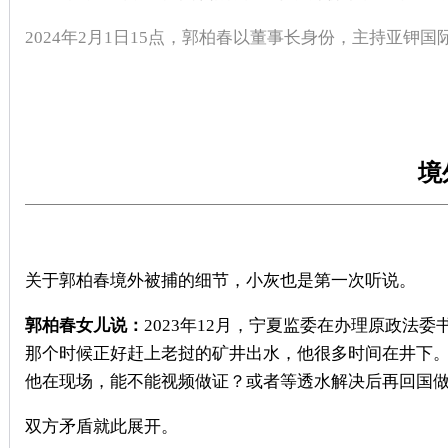
2024
年
2
月
1
日
15
点，郭柏春以董事长身份，主持亚钾国
境
关于郭柏春境外被捕的细节，小灰也是第一次听说。
郭柏春女儿说：
2023年12月，宁夏监委在办理原政
那个时候正好赶上老挝的矿井出水，他很多时间在井下
他在现场，能不能视频做证？或者等透水解决后再回国
双方矛盾就此展开。