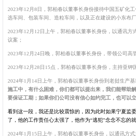
2023
年
12
月
8
日，郭柏春以董事长身份接待中国五矿化工
选车间、包装车间、造粒车间，以及正在建设的小东布
2023
年
12
月
12
日上午，郭柏春以董事长身份，以通讯方
议案；
2023
年
12
月
24
日晚，郭柏春以董事长身份，带领公司高
2023
年
12
月
28
日
15
点，郭柏春以董事长身份，主持亚钾
2024
年
1
月
14
日上午，郭柏春以董事长身份到
老挝生产基
施工中，有什么困难，你们都可以提出来，我们能帮助
要保证工期；如果你们公司没有信心如约完工，也可以立
看到这一段，我还是比较震惊的，因为此时如果宁夏监
了，他的工作责任心太强了，他作为“逃犯”念念不忘的
2024
年
1
月
15
日上午，郭柏春以董事长身份，以通讯方式