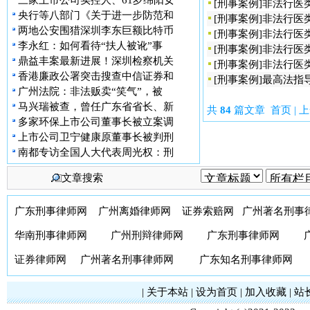
三家上市公司实控人、61岁绵阳女
[
刑事案例
]
非法行医
央行等八部门《关于进一步防范和
[
刑事案例
]
非法行医
两地公安围猎深圳李东巨额比特币
[
刑事案例
]
非法行医
李永红：如何看待“扶人被讹”事
[
刑事案例
]
非法行医
鼎益丰案最新进展！深圳检察机关
[
刑事案例
]
非法行医
香港廉政公署突击搜查中信证券和
[
刑事案例
]
最高法指
广州法院：非法贩卖“笑气”，被
马兴瑞被查，曾任广东省省长、新
共
84
篇文章 首页 | 上
多家环保上市公司董事长被立案调
上市公司卫宁健康原董事长被判刑
南都专访全国人大代表周光权：刑
文章搜索
广东刑事律师网
广州离婚律师网
证券索赔网
广州著名刑事
华南刑事律师网
广州刑辩律师网
广东刑事律师网
证券律师网
广州著名刑事律师网
广东知名刑事律师网
|
关于本站
|
设为首页
|
加入收藏
|
站