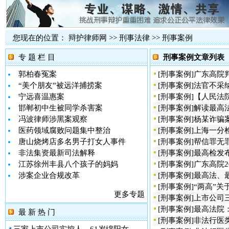
您现在的位置：
辩护律师网
>>
刑事法律
>>
刑事案例
专 题 栏 目
刑事案例文章列表
郭柏春冤案
[
刑事案例
]
广东高院判
“美个朋友”被远洋捕捞案
[
刑事案例
]
法官不采
宁远喜温惠案
[
刑事案例
]
【人民法
邯郸初中生被同学杀害案
[
刑事案例
]
解读最高
冯波律师涉黑案观察
[
刑事案例
]
杨某诈骗
医药领域腐败问题集中整治
[
刑事案例
]
上海一分
唐山烧烤店多名男子打女人事件
[
刑事案例
]
帮信罪无
非法集资最新司法解释
[
刑事案例
]
最高检发
江苏徐州丰县八个孩子的妈妈
[
刑事案例
]
广东高院2
涉案企业合规改革
[
刑事案例
]
最高法、
[
刑事案例
]
“两高”
更多专题
[
刑事案例
]
上市公司
[
刑事案例
]
最高法院
最 新 热 门
[
刑事案例
]
非法行医